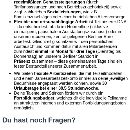
regelmäßigen Gehaltssteigerungen
(durch
Tarifanpassungen und nach Betriebszugehörigkeit) sowie
zzgl. zahlreichen
Sozialleistungen
, wie z.B.
Familienzuschlägen oder einer betrieblichen Altersvorsorge.
Flexible und ortsunabhängige Arbeit
ist Teil unserer DNA
– du entscheidest, ob du im Homeoffice (inklusive
einmaligem, pauschalem Ausstattungszuschuss) oder in
unserem modernen, zentral gelegenen Berliner Büro
arbeitest. Gleichzeitig schätzen wir den persönlichen
Austausch und kommen dafür mit allen Mitarbeitenden
zumindest
einmal im Monat für drei Tage
(Dienstag bis
Donnerstag) an unserem Berliner Standort in
Präsenz
zusammen – diese gemeinsamen Tage sind ein
fester Bestandteil unserer Zusammenarbeit.
Wir bieten
flexible Arbeitszeiten
, die mit Teilzeitmodellen
und einem Jahresarbeitszeitkonto immer an deine jeweiligen
Bedürfnisse angepasst werden können, sowie
30
Urlaubstage bei einer 38,5 Stundenwoche
.
Deine Talente und Stärken fördern wir durch ein
Fortbildungsbudget,
welches dir die individuelle Teilnahme
an attraktiven internen und externen Fortbildungsangeboten
ermöglicht.
Du hast noch Fragen?