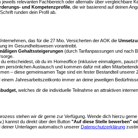
 jeweils relevanten Fachbereich oder alternativ über vergleichbare 
orderungs- und Kompetenzprofile
, die wir basierend auf deinen A
Schrift runden dein Profil ab.
nternehmen, das für die 27 Mio. Versicherten der AOK die
Umsetzun
ierung im Gesundheitswesen vorantreibt.
mäßigen Gehaltssteigerungen
(durch Tarifanpassungen und nach Be
rsorge.
 – du entscheidest, ob du im Homeoffice (inklusive einmaligem, pau
r den persönlichen Austausch und kommen dafür mit allen Mitarbeite
en – diese gemeinsamen Tage sind ein fester Bestandteil unserer
und einem Jahresarbeitszeitkonto immer an deine jeweiligen Bedürfn
sbudget,
welches dir die individuelle Teilnahme an attraktiven intern
zess stehen wir dir gerne zur Verfügung. Wende dich hierzu gerne 
.) kannst du direkt über den Button
"
Auf diese Stelle bewerben
" o
d deiner Unterlagen automatisch unserer
Datenschutzerklärung
zusti