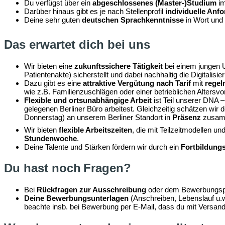
Du verfügst über ein
abgeschlossenes (Master-)Studium
im
Darüber hinaus gibt es je nach Stellenprofil
individuelle Anf
Deine sehr guten
deutschen Sprachkenntnisse
in Wort und 
Das erwartet dich bei uns
Wir bieten eine
zukunftssichere Tätigkeit
bei einem jungen U
Patientenakte) sicherstellt und dabei nachhaltig die Digitalis
Dazu gibt es eine
attraktive Vergütung nach Tarif
mit
regel
wie z.B. Familienzuschlägen oder einer betrieblichen Altersvo
Flexible und ortsunabhängige Arbeit
ist Teil unserer DNA
gelegenen Berliner Büro arbeitest. Gleichzeitig schätzen wi
Donnerstag) an unserem Berliner Standort in
Präsenz
zusamm
Wir bieten
flexible Arbeitszeiten
, die mit Teilzeitmodellen 
Stundenwoche
.
Deine Talente und Stärken fördern wir durch ein
Fortbildung
Du hast noch Fragen?
Bei
Rückfragen zur Ausschreibung
oder dem Bewerbungspro
Deine Bewerbungsunterlagen
(Anschreiben, Lebenslauf u.w
beachte insb. bei Bewerbung per E-Mail, dass du mit Versan