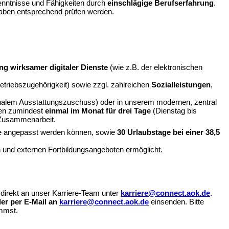
Kenntnisse und Fähigkeiten durch
einschlägige Berufserfahrung
.
ngaben entsprechend prüfen werden.
g wirksamer digitaler Dienste
(wie z.B. der elektronischen
triebszugehörigkeit) sowie zzgl. zahlreichen
Sozialleistungen
,
schalem Ausstattungszuschuss) oder in unserem modernen, zentral
nden zumindest
einmal im Monat für drei Tage
(Dienstag bis
 Zusammenarbeit.
isse angepasst werden können, sowie
30 Urlaubstage bei einer 38,5
en und externen Fortbildungsangeboten ermöglicht.
direkt an unser Karriere-Team unter
karriere@connect.aok.de
.
der per E-Mail an
karriere@connect.aok.de
einsenden. Bitte
mmst.